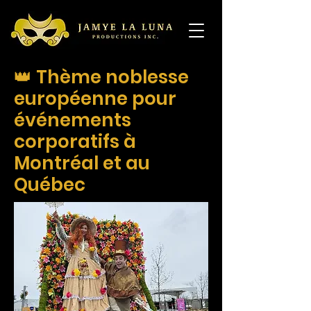
👑 Thème noblesse
européenne pour
événements
corporatifs à
Montréal et au
Québec