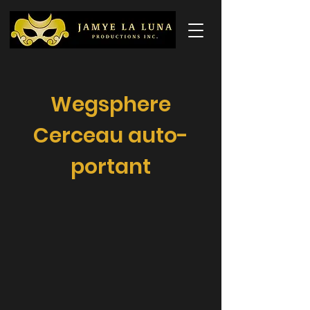
Wegsphere
Cerceau auto-
portant