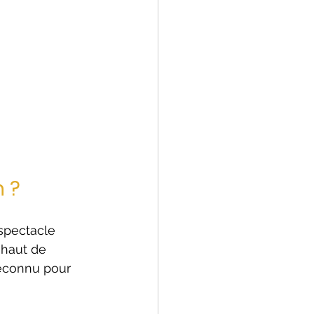
n ?
spectacle 
 haut de 
econnu pour 