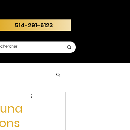
514-291-6123
Luna
ions