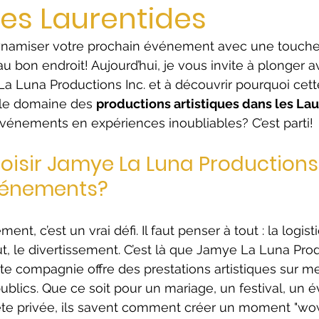
ues Laurentides
namiser votre prochain événement avec une touche a
u bon endroit! Aujourd’hui, je vous invite à plonger 
La Luna Productions Inc. et à découvrir pourquoi cett
le domaine des 
productions artistiques dans les La
vénements en expériences inoubliables? C’est parti!
oisir Jamye La Luna Productions 
vénements?
t, c’est un vrai défi. Il faut penser à tout : la logistiq
out, le divertissement. C’est là que Jamye La Luna Prod
te compagnie offre des prestations artistiques sur m
publics. Que ce soit pour un mariage, un festival, un
fête privée, ils savent comment créer un moment "wow