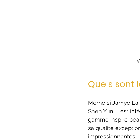
V
Quels sont l
Même si Jamye La L
Shen Yun, il est in
gamme inspire beau
sa qualité exceptio
impressionnantes.