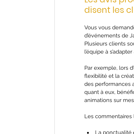
disent les c
Vous vous demandez
d’événements de Jam
Plusieurs clients so
l’équipe à s’adapter 
Par exemple, lors d’
flexibilité et la cr
des performances ar
quant à eux, bénéfi
animations sur mes
Les commentaires l
La ponctualité 