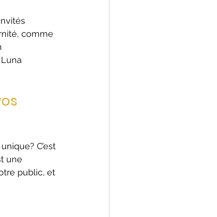
nvités 
ernité, comme 
n 
 Luna 
os 
nique? C’est 
st une 
re public, et 