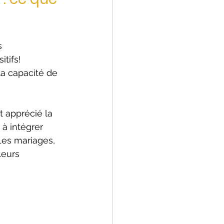
 
tifs! 
la capacité de 
t apprécié la 
 à intégrer 
Les mariages, 
leurs 