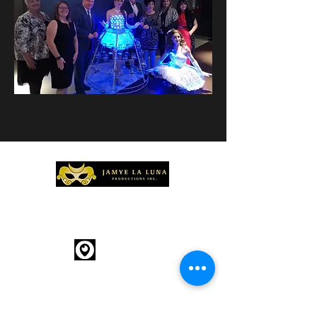
info@jamyelalunapi.com
514-291-6123
À propos
Services