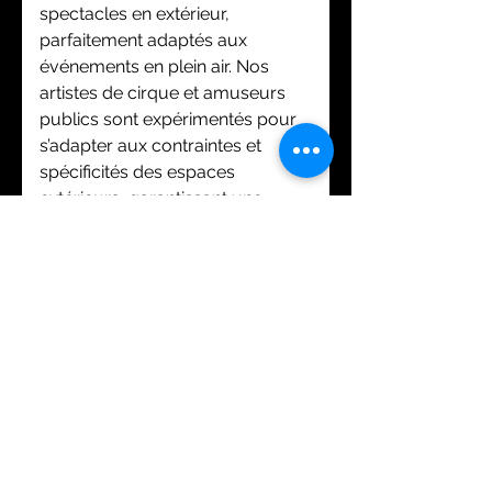
spectacles en extérieur,
parfaitement adaptés aux
événements en plein air. Nos
artistes de cirque et amuseurs
publics sont expérimentés pour
s’adapter aux contraintes et
spécificités des espaces
extérieurs, garantissant une
prestation fluide et sécurisée.
Que ce soit pour des festivals,
des fêtes de quartier ou des
événements corporate en
extérieur, nous créons des
animations uniques qui captivent
le public tout en valorisant
l’environnement de votre
événement. N’hésitez pas à nous
contacter pour discuter de vos
besoins spécifiques et recevoir