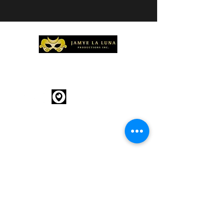
info@jamyelalunapi.com
514-291-6123
À propos
Services
Thèmes
Politiques
Blog